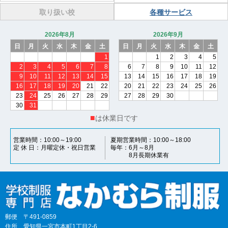
取り扱い校
各種サービス
2026年8月
2026年9月
日
月
火
水
木
金
土
日
月
火
水
木
金
土
1
1
2
3
4
5
2
3
4
5
6
7
8
6
7
8
9
10
11
12
9
10
11
12
13
14
15
13
14
15
16
17
18
19
16
17
18
19
20
21
22
20
21
22
23
24
25
26
23
24
25
26
27
28
29
27
28
29
30
30
31
■
は休業日です
営業時間
10:00～19:00
夏期営業時間
10:00～18:00
定 休 日
月曜定休・祝日営業
毎年
6月～8月
8月長期休業有
郵便
〒491-0859
住所
愛知県一宮市本町1丁目2-6