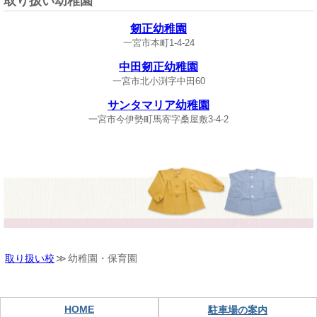
取り扱い幼稚園
剱正幼稚園
一宮市本町1-4-24
中田剱正幼稚園
一宮市北小渕字中田60
サンタマリア幼稚園
一宮市今伊勢町馬寄字桑屋敷3-4-2
取り扱い校
幼稚園・保育園
HOME
駐車場の案内