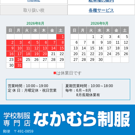
駐車場の案内
取り扱い校
各種サービス
2026年8月
2026年9月
日
月
火
水
木
金
土
日
月
火
水
木
金
土
1
1
2
3
4
5
2
3
4
5
6
7
8
6
7
8
9
10
11
12
9
10
11
12
13
14
15
13
14
15
16
17
18
19
16
17
18
19
20
21
22
20
21
22
23
24
25
26
23
24
25
26
27
28
29
27
28
29
30
30
31
■
は休業日です
営業時間
10:00～19:00
夏期営業時間
10:00～18:00
定 休 日
月曜定休・祝日営業
毎年
6月～8月
8月長期休業有
郵便
〒491-0859