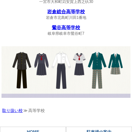
一宮市大和町苅安賀上西之杁30
岩倉総合高等学校
岩倉市北島町川田1番地
鶯谷高等学校
岐阜県岐阜市鶯谷町7
取り扱い校
高等学校
HOME